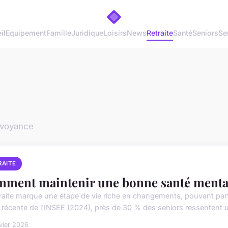
il
Equipement
Famille
Juridique
Loisirs
News
Retraite
Santé
Seniors
Se
révoyance
RAITE
ment maintenir une bonne santé mentale
traite marque une étape de vie riche en changements, pouvant parf
 récente de l'INSEE (2024), près de 30 % des seniors ressentent u
vier 2026