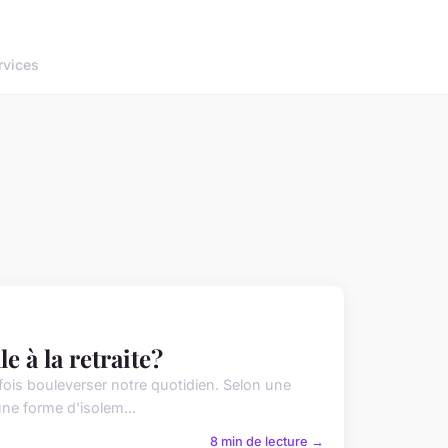
rvices
 à la retraite?
ois bouleverser notre quotidien. Selon une
ne forme d'isolem...
8 min de lecture →