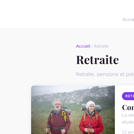
Accue
Accueil
› Retraite
Retraite
Retraite, pensions et p
RET
Com
La re
étude
22 jan